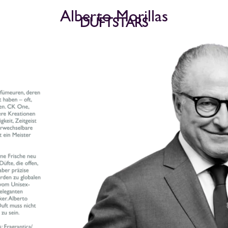
Alberto Morillas
DUFTSTARS