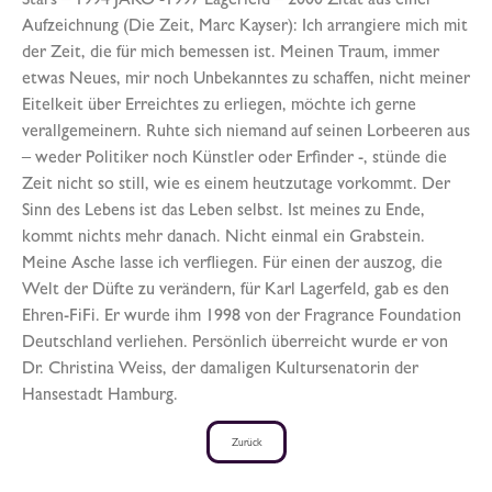
Stars – 1994 JAKO -1997 Lagerfeld – 2000 Zitat aus einer
Aufzeichnung (Die Zeit, Marc Kayser): Ich arrangiere mich mit
der Zeit, die für mich bemessen ist. Meinen Traum, immer
etwas Neues, mir noch Unbekanntes zu schaffen, nicht meiner
Eitelkeit über Erreichtes zu erliegen, möchte ich gerne
verallgemeinern. Ruhte sich niemand auf seinen Lorbeeren aus
– weder Politiker noch Künstler oder Erfinder -, stünde die
Zeit nicht so still, wie es einem heutzutage vorkommt. Der
Sinn des Lebens ist das Leben selbst. Ist meines zu Ende,
kommt nichts mehr danach. Nicht einmal ein Grabstein.
Meine Asche lasse ich verfliegen. Für einen der auszog, die
Welt der Düfte zu verändern, für Karl Lagerfeld, gab es den
Ehren-FiFi. Er wurde ihm 1998 von der Fragrance Foundation
Deutschland verliehen. Persönlich überreicht wurde er von
Dr. Christina Weiss, der damaligen Kultursenatorin der
Hansestadt Hamburg.
Zurück