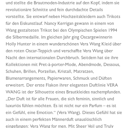
und stellte die Brautmoden-Industrie auf den Kopf, indem sie
revolutionäre Schnitte und fein durchdachte Details
vorstellte. Sie entwarf neben Hochzeitskleidern auch Trikots
für den Eiskunstlauf. Nancy Kerrigan gewann in einem von
Wang gestalteten Trikot bei den Olympischen Spielen 1994
die Silbermedaille. Im gleichen Jahr ging Oscargewinnerin
Holly Hunter in einem wunderschönen Vera Wang Kleid über
den roten Oscar-Teppich und verschaffte Vera Wang über
Nacht den internationalen Durchbruch. Seitdem hat sie ihre
Kollektionen mit Pret-à-porter-Mode, Abendmode, Dessous,
Schuhen, Brillen, Porzellan, Kristall, Matratzen,
Blumenarrangements, Papierwaren, Schmuck und Düften
erweitert. Der erste Flakon ihrer eleganten Duftlinie VERA
WANG ist der Silhouette eines Brautkleides nachempfunden.
„Der Duft ist für alle Frauen, die sich feminin, sinnlich und
luxuriös fühlen möchten. Es ist nicht nur ein Parfum – es ist
ein Gefühl, eine Emotion.“ (Vera Wang). Dieses Gefühl hat sie
auch in einem perfekten Männerduft unauslöschlich
eingefangen: Vera Wang for men. Mit Sheer Veil und Truly