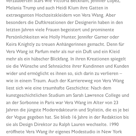
verzauberten Stars wie Victoria Beckham, Jennifer Lopez,
Melania Trump und auch Heidi Klum ihre Gatten in
extravaganten Hochzeitskleidern von Vera Wang. Aber
besonders die Duftkreationen der Designerin haben in den
letzten Jahren viele Frauen begeistert und prominente
Persönlichkeiten wie Holly Hunter, Jennifer Garner oder
Keira Knightly zu treuen Anhängerinnen gemacht. Denn für
Vera Wang ist Parfum mehr als nur ein Duft und ein Kleid
mehr als ein hübscher Blickfang. In ihren Kreationen spiegelt
sie die Wünsche und Sehnsüchte ihrer Kundinnen und Kunden
wider und ermöglicht es ihnen so, sich darin zu verlieren –
wie in einem Traum. Auch der Karriereweg von Vera Wang
liest sich wie eine traumhafte Geschichte: Nach dem
kunstgeschichtlichen Studium am Sarah Lawrence College und
an der Sorbonne in Paris war Vera Wang im Alter von 23
Jahren die jüngste Moderedakteurin und Stylistin, die es je bei
der Vogue gegeben hat. Sie blieb 16 Jahre in der Redaktion bis
sie als Design Direktor zu Ralph Lauren wechselte. 1990
eröffnete Vera Wang ihr eigenes Modestudio in New York