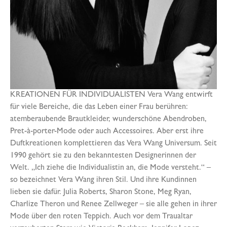
KREATIONEN FÜR INDIVIDUALISTEN Vera Wang entwirft
für viele Bereiche, die das Leben einer Frau berühren:
atemberaubende Brautkleider, wunderschöne Abendroben,
Pret-à-porter-Mode oder auch Accessoires. Aber erst ihre
Duftkreationen komplettieren das Vera Wang Universum. Seit
1990 gehört sie zu den bekanntesten Designerinnen der
Welt. „Ich ziehe die Individualistin an, die Mode versteht.“ –
so bezeichnet Vera Wang ihren Stil. Und ihre Kundinnen
lieben sie dafür. Julia Roberts, Sharon Stone, Meg Ryan,
Charlize Theron und Renee Zellweger – sie alle gehen in ihrer
Mode über den roten Teppich. Auch vor dem Traualtar