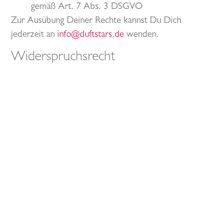
gemäß Art. 7 Abs. 3 DSGVO
Zur Ausübung Deiner Rechte kannst Du Dich
jederzeit an
info@duftstars.de
wenden.
Widerspruchsrecht
Soweit wir personenbezogene Daten auf Grundlage
berechtigter Interessen gemäß Art. 6 Abs. 1 lit. f
DSGVO verarbeiten, hast Du das Recht, aus
Gründen, die sich aus Deiner besonderen Situation
ergeben, Widerspruch gegen die Verarbeitung
einzulegen.
Werden personenbezogene Daten für
Direktwerbung verarbeitet, kannst Du jederzeit ohne
Angabe von Gründen Widerspruch gegen diese
Verarbeitung einlegen.