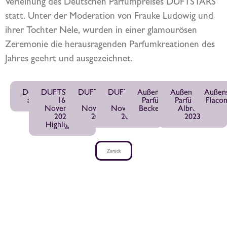
Verleihung des Deutschen Parfumpreises DUFTSTARS
statt. Unter der Moderation von Frauke Ludowig und
ihrer Tochter Nele, wurden in einer glamourösen
Zeremonie die herausragenden Parfumkreationen des
Jahres geehrt und ausgezeichnet.
Download
DUFTSTARS
DUFTSTARS
DUFTSTARS
Außenschalte
Außenschalte
Außens
als PDF
16.
16.
16.
Parfümerie
Parfümerie
Flacon
November
November
November
Becker 2023
Albrecht
2023
2023
2023
2023
Highlights
Zurück