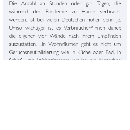
Die Anzahl an Stunden oder gar Tagen, die
während der Pandemie zu Hause verbracht
werden, ist bei vielen Deutschen höher denn je.
Umso wichtiger ist es Verbraucher*innen daher,
die eigenen vier Wände nach ihrem Empfinden
auszustatten. „In Wohnräumen geht es nicht um
Geruchsneutralisierung wie in Küche oder Bad. In
Schlaf- und Wohnzimmern wollen die Menschen
über Düfte Stimmungen erschaffen,“ ist Stefanie
Hanssens Einschätzung. Bei einem aktuellen
Kundenprojekt konzentrierte sie sich auf die
Erschaffung eines Raumdufts, der die
Baumaterialien Marmor, Stahl und Beton in sich
vereint. Für dieses Jahr sind bei ihrer Brand weitere
Raumdüfte für den privaten Gebrauch in Planung.