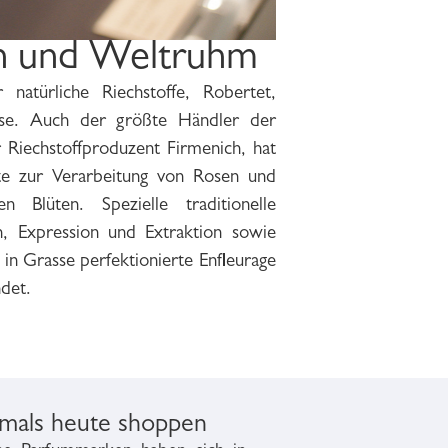
en und Weltruhm
det.
amals heute shoppen