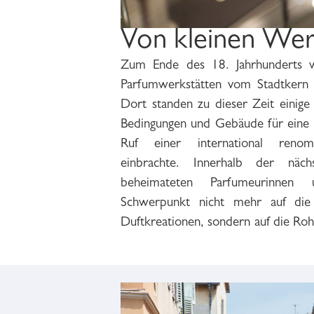
Von kleinen Wer
Zum Ende des 18. Jahrhunderts w
bedeutende Anbieter für natürlic
Parfumwerkstätten vom Stadtkern 
seinen Hauptsitz in Grasse. Auc
Dort standen zu dieser Zeit einige 
sogenannten Naturals, der Riechsto
Bedingungen und Gebäude für eine 
hier eine Produktionsstätte zur V
Ruf einer international renomm
anderen lokal angebauten Blüten.
einbrachte. Innerhalb der näch
Verfahren wie Destillation, Expres
beheimateten Parfumeurinnen
die höchst aufwendige und in Grasse
Schwerpunkt nicht mehr auf die
Duftkreationen, sondern auf die Roh