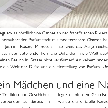
iegt etwas nördlich von Cannes an der französischen Riviera
 bezaubernden Parfumstadt mit mediterranem Charme ist 
del, Jasmin, Rosen, Mimosen – so weit das Auge reicht
 auch der betörende, herrliche Duft, der in die Welthaup
f einen Besuch in Grasse nicht versäumen! An keinem ander
er die Welt der Düfte und die Herstellung von Parfum. Und
 ein Mädchen und eine N
e Tradition und Geschichte,
Milliarden-Industrie. 1792
erbunden ist. Bereits im
 Parfumherstellung erteilt,