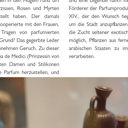
chen in den Hügeln rund um
haltsamen Lauf. Ein großer
rzissen, Rosen und Myrten
Grasse war übrigens Ludwig
stellt haben. Der damals
onen und Olivenhaine rund
kooperierte mit den Frauen,
 ersten Gewächshäuser für
 Tragen von parfumierten
zen zu errichten. So war es
Grund? Das gegerbte Leder
rn wie Indien, Persien und
genehmen Geruch. Zu dieser
n, heranzuzüchten und zu
na de Medici (Prinzessin von
verarbeiten.
sten Damen und Stilikonen
e Parfum herzustellen, und