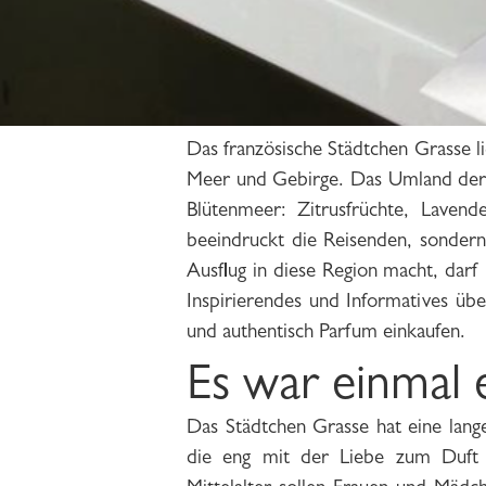
Das französische Städtchen Grasse l
Meer und Gebirge. Das Umland der
Blütenmeer: Zitrusfrüchte, Laven
beeindruckt die Reisenden, sondern
Ausflug in diese Region macht, dar
Inspirierendes und Informatives üb
und authentisch Parfum einkaufen.
Es war einmal
Das Städtchen Grasse hat eine lang
legte damit den Grundstein einer 
die eng mit der Liebe zum Duft v
wurde die offizielle Konzession zur