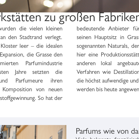
kstätten zu großen Fabrik
urden die vielen kleinen
he Riechstoffe, Robertet,
an den Stadtrand verlegt.
h der größte Händler der
Kloster leer – die idealen
ffproduzent Firmenich, hat
Expansion, die Grasse den
erarbeitung von Rosen und
ierten Parfumindustrie
 Spezielle traditionelle
sten Jahre setzten die
sion und Extraktion sowie
 und Parfumeure ihren
 perfektionierte Enfleurage
 Komposition von neuen
werden bis heute angewen
stoffgewinnung. So hat der
Parfums wie von d