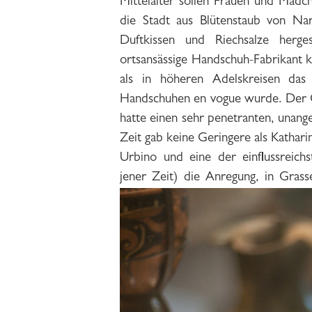
Mittelalter sollen Frauen und Mäd
und eine Legende nahm ihren unauf
die Stadt aus Blütenstaub von Na
Förderer der Parfumproduktion in 
Duftkissen und Riechsalze herge
XIV., der den Wunsch hegte, Zitr
ortsansässige Handschuh-Fabrikant 
um die Stadt anzupflanzen und die
als in höheren Adelskreisen das
die Zucht seltener exotischer Pflan
Handschuhen en vogue wurde. Der 
möglich, Pflanzen aus fernen Lände
hatte einen sehr penetranten, unan
arabischen Staaten zu importiere
Zeit gab keine Geringere als Kathari
Urbino und eine der einflussreich
jener Zeit) die Anregung, in Grass