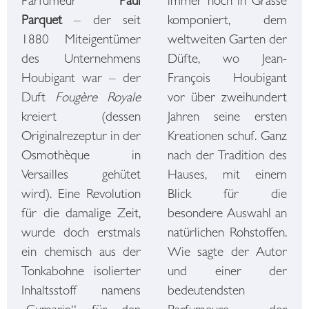
Parfumeur
Paul
immer noch in Grasse
Parquet
– der seit
komponiert, dem
1880 Miteigentümer
weltweiten Garten der
des Unternehmens
Düfte, wo Jean-
Houbigant war – der
François Houbigant
Duft
Fougère Royale
vor über zweihundert
kreiert (dessen
Jahren seine ersten
Originalrezeptur in der
Kreationen schuf. Ganz
Osmothèque in
nach der Tradition des
Versailles gehütet
Hauses, mit einem
wird). Eine Revolution
Blick für die
für die damalige Zeit,
besondere Auswahl an
wurde doch erstmals
natürlichen Rohstoffen.
ein chemisch aus der
Wie sagte der Autor
Tonkabohne isolierter
und einer der
Inhaltsstoff namens
bedeutendsten