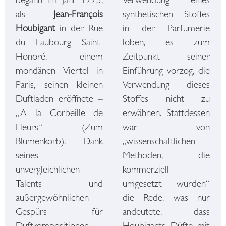
begann im Jahr 1775,
Verwendung eines
als
Jean-François
synthetischen Stoffes
Houbigant
in der Rue
in der Parfumerie
du Faubourg Saint-
loben, es zum
Honoré, einem
Zeitpunkt seiner
mondänen Viertel in
Einführung vorzog, die
Paris, seinen kleinen
Verwendung dieses
Duftladen eröffnete –
Stoffes nicht zu
„A la Corbeille de
erwähnen. Stattdessen
Fleurs“ (Zum
war von
Blumenkorb). Dank
„wissenschaftlichen
seines
Methoden, die
unvergleichlichen
kommerziell
Talents und
umgesetzt wurden“
außergewöhnlichen
die Rede, was nur
Gespürs für
andeutete, dass