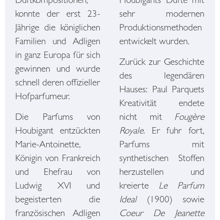
Duftkompositionen,
Houbigants Düfte mit
konnte der erst 23-
sehr modernen
Jährige die königlichen
Produktionsmethoden
Familien und Adligen
entwickelt wurden.
in ganz Europa für sich
Zurück zur Geschichte
gewinnen und wurde
des legendären
schnell deren offizieller
Hauses: Paul Parquets
Hofparfumeur.
Kreativität endete
Die Parfums von
nicht mit
Fougère
Houbigant entzückten
Royale
. Er fuhr fort,
Marie-Antoinette,
Parfums mit
Königin von Frankreich
synthetischen Stoffen
und Ehefrau von
herzustellen und
Ludwig XVI und
kreierte
Le Parfum
begeisterten die
Ideal
(1900) sowie
französischen Adligen
Coeur De Jeanette